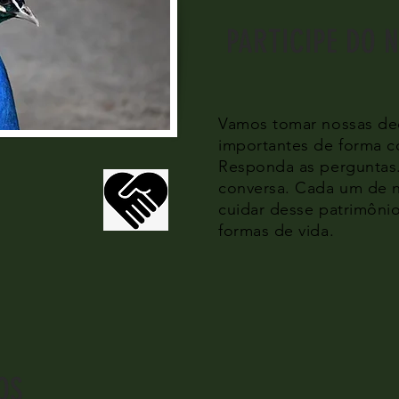
PARTICIPE DO 
Vamos tomar nossas de
importantes de forma c
Responda as perguntas.
conversa. Cada um de n
cuidar desse patrimônio
formas de vida.
OS