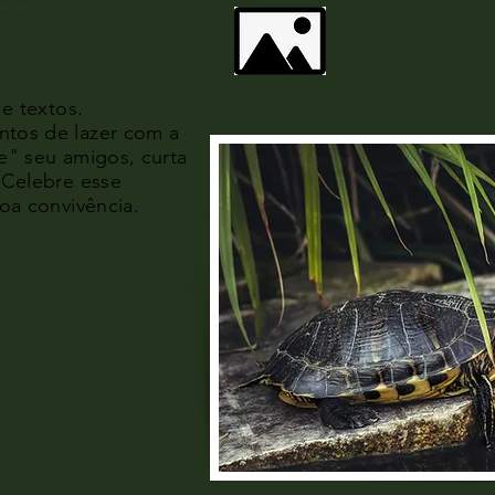
 e textos.
tos de lazer com a
" seu amigos, curta
.
Celebre esse
oa convivência.